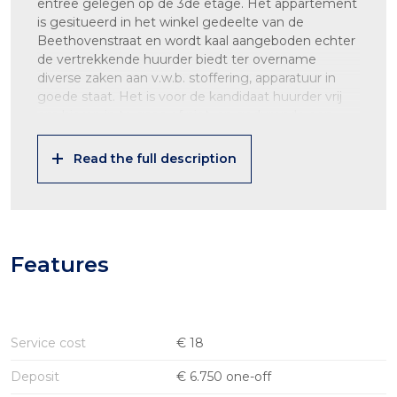
entree gelegen op de 3de etage. Het appartement
is gesitueerd in het winkel gedeelte van de
Beethovenstraat en wordt kaal aangeboden echter
de vertrekkende huurder biedt ter overname
diverse zaken aan v.w.b. stoffering, apparatuur in
goede staat. Het is voor de kandidaat huurder vrij
om hierop in te gaan of niet, en gedurende een
bezichtiging kan het e.e.a. worden toegelicht. Aan
de achterzijde is een ruim en breed balkon gelegen
Read the full description
op het Zuid Westen.
Indeling:
Stenen trapportiek, entree trappenhuis en woning,
hal met garderobe. Brede gang met deuren naar
Features
alle vertrekken. Voorzijde ruime woon- en eetkamer
en-suite. Toilet met wastafel en ruimte voor was- en
droog automaat. Gesloten keuken met deur naar
balkon voorzien ter overname aangeboden diverse
ingebouwd witgoed.
Service cost
€ 18
Er zijn 02 ruime slaapkamers aan de achterzijde. De
Deposit
€ 6.750 one-off
ruime badkamer is uitgerust met een ligbad, inloop-